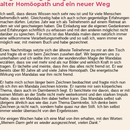
alter Homöopath und ein neuer Weg
Ich weiß, dass dieses Wissen noch sehr neu ist und für viele Menschen
befremdlich wirkt. Gleichzeitig habe ich auch schon gegenteilige Erfahrungen
machen dürfen. Letztes Jahr war ich als Teilnehmerin auf einem Retreat an
dem wir viel geschwiegen haben. Die Einladung war die eigenen Gedankenen
und Erfahrungen schriftlich zu erfassen und mit den anderen möglichst nicht
darüber zu sprechen. Für mich ist das Mandala malen dann natürlich immer
eine willkommene Verarbeitungsmethode und so saß ich, wann immer es
möglich war, mit meinem Buch und habe gezeichnet.
Eines Nachmittags setzte sich der älteste Teilnehmer zu mir an den Tisch
und fragte ob er mir beim Zeichnen zusehen darf. Wir begannen uns zu
unterhalten und ich wollte ihm von der wundervollen Magie der Mandalas
erzählen, dass sie viel mehr sind als nur Bilder und wirklich Kraft in sich
tragen. Er lächelte und meinte, dass ihm das alles nicht fremd ist. Er war
bereits über 80 Jahre alt und viele Jahre Homoöpath. Die energetische
Wirkung von Mandalas war ihm nicht fremd.
Er hatte mich schon länger beim Zeichnen beobachtet und fragte mich nun
ob ich ihm ein Mandala zeichnen könnte. Er nannte mir sein körperliches
Thema, dass auch im Darmbereich liegt. Er berichtete mir davon, dass er mit
seinen Mitteln an der Stelle nicht mehr weiterkommt und den starken Impuls
hatte, dass ein Mandala ihm dabei helfen kann. Das Mandala selbst sah
übrigens ähnlich aus wie das zum Thema Darmkrebs. Ich denke beim
Zeichnen ja nicht nach, sondern halte quasi nur den Stift. Ich bin selbst
immer wieder überrascht von den Ergebnissen.
Vor einigen Wochen habe ich eine Mail von ihm erhalten, mit den Worten:
„Meinem Darm geht es wieder ausgezeichnet, vielen Dank.“