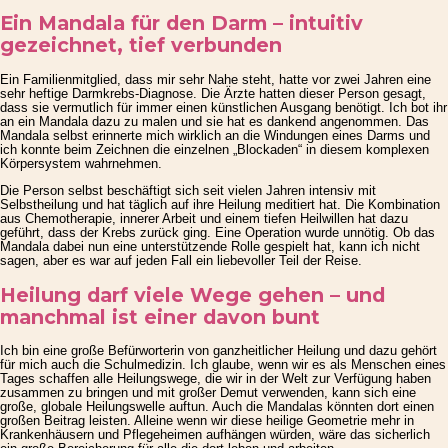
Ein Mandala für den Darm – intuitiv
gezeichnet, tief verbunden
Ein Familienmitglied, dass mir sehr Nahe steht, hatte vor zwei Jahren eine
sehr heftige Darmkrebs-Diagnose. Die Ärzte hatten dieser Person gesagt,
dass sie vermutlich für immer einen künstlichen Ausgang benötigt. Ich bot ihr
an ein Mandala dazu zu malen und sie hat es dankend angenommen. Das
Mandala selbst erinnerte mich wirklich an die Windungen eines Darms und
ich konnte beim Zeichnen die einzelnen „Blockaden“ in diesem komplexen
Körpersystem wahrnehmen.
Die Person selbst beschäftigt sich seit vielen Jahren intensiv mit
Selbstheilung und hat täglich auf ihre Heilung meditiert hat. Die Kombination
aus Chemotherapie, innerer Arbeit und einem tiefen Heilwillen hat dazu
geführt, dass der Krebs zurück ging. Eine Operation wurde unnötig. Ob das
Mandala dabei nun eine unterstützende Rolle gespielt hat, kann ich nicht
sagen, aber es war auf jeden Fall ein liebevoller Teil der Reise.
Heilung darf viele Wege gehen – und
manchmal ist einer davon bunt
Ich bin eine große Befürworterin von ganzheitlicher Heilung und dazu gehört
für mich auch die Schulmedizin. Ich glaube, wenn wir es als Menschen eines
Tages schaffen alle Heilungswege, die wir in der Welt zur Verfügung haben
zusammen zu bringen und mit großer Demut verwenden, kann sich eine
große, globale Heilungswelle auftun. Auch die Mandalas könnten dort einen
großen Beitrag leisten. Alleine wenn wir diese heilige Geometrie mehr in
Krankenhäusern und Pflegeheimen aufhängen würden, wäre das sicherlich