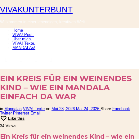
VIVAKUNTERBUNT
VIVAKUNTERBUNT
Willkommen in einer lebendigen, kreativen Welt.
Home
VIVA! Post.
Über mich.
VIVA! Texte.
MANDALAs!
EIN KREIS FÜR EIN WEINENDES
KIND – WIE EIN MANDALA
EINFACH DA WAR
in
Mandalas
VIVA! Texte
on
Mai 23, 2026
Mai 24, 2026
Share
Facebook
Twitter
Pinterest
Email
Like this
34 Views
Ein Kreis für ein weinendes Kind – wie ein