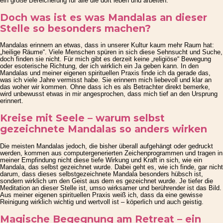
ein große Bereicherung für alle die dort leben und arbeiten.
Doch was ist es was Mandalas an dieser
Stelle so besonders machen?
Mandalas erinnern an etwas, dass in unserer Kultur kaum mehr Raum hat:
„heilige Räume“. Viele Menschen spüren in sich diese Sehnsucht und Suche,
doch finden sie nicht. Für mich gibt es derzeit keine „religiöse“ Bewegung
oder esoterische Richtung, der ich wirklich ein Ja geben kann. In den
Mandalas und meiner eigenen spirituellen Praxis finde ich da gerade das,
was ich viele Jahre vermisst habe. Sie erinnern mich liebevoll und klar an
das woher wir kommen. Ohne dass ich es als Betrachter direkt bemerke,
wird unbewusst etwas in mir angesprochen, dass mich tief an den Ursprung
erinnert.
Kreise mit Seele – warum selbst
gezeichnete Mandalas so anders wirken
Die meisten Mandalas jedoch, die bisher überall aufgehängt oder gedruckt
werden, kommen aus computergenerierten Zeichenprogrammen und tragen in
meiner Empfindung nicht diese tiefe Wirkung und Kraft in sich, wie ein
Mandala, das selbst gezeichnet wurde. Dabei geht es, wie ich finde, gar nicht
darum, dass dieses selbstgezeichnete Mandala besonders hübsch ist,
sondern wirklich um den Geist aus dem es gezeichnet wurde. Je tiefer die
Meditation an dieser Stelle ist, umso wirksamer und berührender ist das Bild.
Aus meiner eigenen spirituellen Praxis weiß ich, dass da eine gewisse
Reinigung wirklich wichtig und wertvoll ist – köperlich und auch geistig.
Magische Begegnung am Retreat – ein