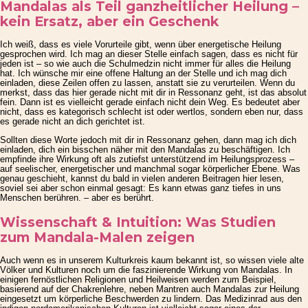
Mandalas als Teil ganzheitlicher Heilung –
kein Ersatz, aber ein Geschenk
Ich weiß, dass es viele Vorurteile gibt, wenn über energetische Heilung
gesprochen wird. Ich mag an dieser Stelle einfach sagen, dass es nicht für
jeden ist – so wie auch die Schulmedzin nicht immer für alles die Heilung
hat. Ich wünsche mir eine offene Haltung an der Stelle und ich mag dich
einladen, diese Zeilen offen zu lassen, anstatt sie zu verurteilen. Wenn du
merkst, dass das hier gerade nicht mit dir in Ressonanz geht, ist das absolut
fein. Dann ist es vielleicht gerade einfach nicht dein Weg. Es bedeutet aber
nicht, dass es kategorisch schlecht ist oder wertlos, sondern eben nur, dass
es gerade nicht an dich gerichtet ist.
Sollten diese Worte jedoch mit dir in Ressonanz gehen, dann mag ich dich
einladen, dich ein bisschen näher mit den Mandalas zu beschäftigen. Ich
empfinde ihre Wirkung oft als zutiefst unterstützend im Heilungsprozess –
auf seelischer, energetischer und manchmal sogar körperlicher Ebene. Was
genau geschieht, kannst du bald in vielen anderen Beitragen hier lesen,
soviel sei aber schon einmal gesagt: Es kann etwas ganz tiefes in uns
Menschen berühren. – aber es berührt.
Wissenschaft & Intuition: Was Studien
zum Mandala-Malen zeigen
Auch wenn es in unserem Kulturkreis kaum bekannt ist, so wissen viele alte
Völker und Kulturen noch um die faszinierende Wirkung von Mandalas. In
einigen fernöstlichen Religionen und Heilweisen werden zum Beispiel,
basierend auf der Chakrenlehre, neben Mantren auch Mandalas zur Heilung
eingesetzt um körperliche Beschwerden zu lindern. Das Medizinrad aus den