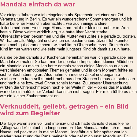
Mandala einfach da war
Vor einigen Jahren war ich eingeladen als Sprecherin bei einer Vor-Ort-
Veranstaltung in Berlin. Es war ein wunderschöner Sommermorgen und ich
hatte bei einer Freundin übernachtet, wie auch einige andere
TeilnehmerInnen. Eine junge Mama kam mit ihrer kleinen Tochter im Arm
herein. Diese weinte wirklich arg, sie hatte über Nacht starke
Ohrenschmerzen bekommen und die Mutter versuchte sie gerade zu trösten.
Wir hatten alle Mitgefühl und wollten die beiden unterstützen. Ich konnte
mich noch gut daran erinnern, wie schlimm Ohrenschmerzen für mich als
Kind immer waren und wie sehr mein jüngstes Kind oft damit zu tun hatte.
Als die beiden damals zur Küchentür hereinkamen war ich gerade dabei ein
Mandala zu malen. So kam mir der spontane Impuls dem kleinen Mädchen
ein Mandala zu malen. Ich hatte damals schon einige Mandalas auch zu
verschiedenen emotionalen Themen gemalen und in dem Moment fühlte es
sich einfach stimmig an. Also nahm ich meinen Zirkel und began zu
zeichnen. Ich kam selbst nicht mehr aus dem Staunen heraus als sich nach
und nach eine bzw. zwei Ohrmuscheln formte. Zu unserer Überraschung
wirkten die Ohrenschmerzen nach einer Weile milder – ob es das Mandala
war oder ein natürlicher Verlauf, kann ich nicht sagen. Für mich fühlte es sich
wie ein kleiner Zaubermoment an.
Verknuddelt, geliebt, getragen – ein Bild
wird zum Begleiter
Die Tage waren sehr voll und intensiv und ich hatte damals dieses kleine
„Alltagswunder“ einfach so hingenommen. Das Mandala nahm ich mit nach
Hause und packte es in meine Mappe. Ungefähr ein Jahr später war ich
wieder verreist und der Papa meiner Kinder rief mich spät Abends an. Er