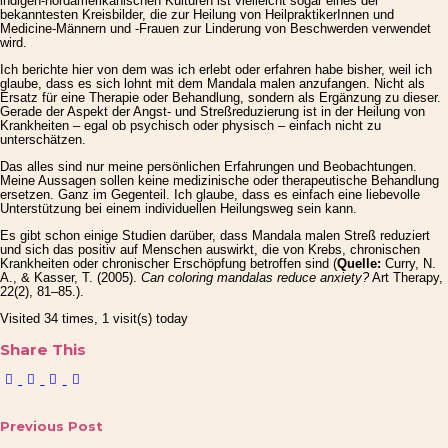
indigen-nordamerikanischen Kulturen ist vielleicht sogar eines der
bekanntesten Kreisbilder, die zur Heilung von HeilpraktikerInnen und
Medicine-Männern und -Frauen zur Linderung von Beschwerden verwendet
wird.
Ich berichte hier von dem was ich erlebt oder erfahren habe bisher, weil ich
glaube, dass es sich lohnt mit dem Mandala malen anzufangen. Nicht als
Ersatz für eine Therapie oder Behandlung, sondern als Ergänzung zu dieser.
Gerade der Aspekt der Angst- und Streßreduzierung ist in der Heilung von
Krankheiten – egal ob psychisch oder physisch – einfach nicht zu
unterschätzen.
Das alles sind nur meine persönlichen Erfahrungen und Beobachtungen.
Meine Aussagen sollen keine medizinische oder therapeutische Behandlung
ersetzen. Ganz im Gegenteil. Ich glaube, dass es einfach eine liebevolle
Unterstützung bei einem individuellen Heilungsweg sein kann.
Es gibt schon einige Studien darüber, dass Mandala malen Streß reduziert
und sich das positiv auf Menschen auswirkt, die von Krebs, chronischen
Krankheiten oder chronischer Erschöpfung betroffen sind (
Quelle:
Curry, N.
A., & Kasser, T. (2005).
Can coloring mandalas reduce anxiety?
Art Therapy,
22(2), 81–85.).
Visited 34 times, 1 visit(s) today
Share This
Previous Post