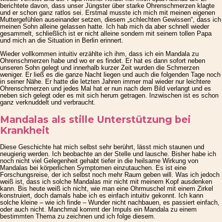
berichtete davon, dass unser Jüngster über starke Ohrenschmerzen klagte
und er schon ganz ratlos sei. Erstmal musste ich mich mit meinen eigenen
Muttergefühlen auseinander setzen, diesem „schlechten Gewissen“, dass ich
meinen Sohn alleine gelassen hatte. Ich hab mich da aber schnell wieder
gesammelt, schließlich ist er nicht alleine sondern mit seinem tollen Papa
und mich an die Situation in Berlin erinnert.
Wieder vollkommen intuitiv erzählte ich ihm, dass ich ein Mandala zu
Ohrenschmerzen habe und wo er es findet. Er hat es dann sofort neben
unseren Sohn gelegt und innerhalb kurzer Zeit wurden die Schmerzen
weniger. Er ließ es die ganze Nacht liegen und auch die folgenden Tage noch
in seiner Nähe. Er hatte die letzten Jahren immer mal wieder nur leichtere
Ohrenschmerzen und jedes Mal hat er nun nach dem Bild verlangt und es
neben sich gelegt oder es mit sich herum getragen. Inzwischen ist es schon
ganz verknuddelt und verbraucht.
Mandalas als stille Unterstützung bei
Krankheit
Diese Geschichte hat mich selbst sehr berührt, lässt mich staunen und
neugierig werden. Ich beobachte an der Stelle und lausche. Bisher habe ich
noch nicht viel Gelegenheit gehabt tiefer in die heilsame Wirkung von
Mandalas bei körperlichen Symptomen einzutauchen. Es ist eine
Forschungsreise, der ich selbst noch mehr Raum geben will. Was ich jedoch
weiß ist, dass ich solche Mandalas mir nicht mit meinem Kopf ausdenken
kann. Bis heute weiß ich nicht, wie man eine Ohrmuschel mit einem Zirkel
konstruiert, doch damals habe ich es einfach intuitiv gekonnt. Ich kann
solche kleine – wie ich finde – Wunder nicht nachbauen, es passiert einfach,
oder auch nicht. Manchmal kommt der Impuls ein Mandala zu einem
bestimmten Thema zu zeichnen und ich folge diesem.