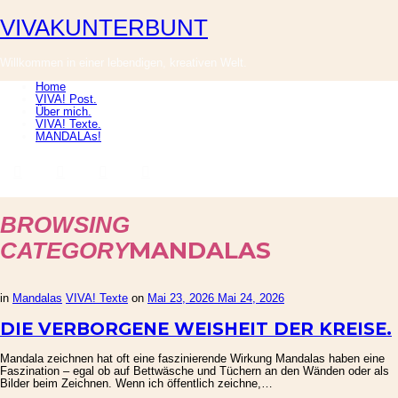
VIVAKUNTERBUNT
VIVAKUNTERBUNT
Willkommen in einer lebendigen, kreativen Welt.
Home
VIVA! Post.
Über mich.
VIVA! Texte.
MANDALAs!
BROWSING
MANDALAS
CATEGORY
in
Mandalas
VIVA! Texte
on
Mai 23, 2026
Mai 24, 2026
DIE VERBORGENE WEISHEIT DER KREISE.
Mandala zeichnen hat oft eine faszinierende Wirkung Mandalas haben eine
Faszination – egal ob auf Bettwäsche und Tüchern an den Wänden oder als
Bilder beim Zeichnen. Wenn ich öffentlich zeichne,…