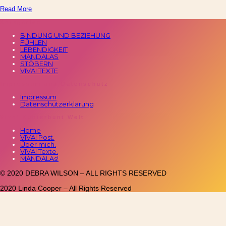
Read More
Kategorien
BINDUNG UND BEZIEHUNG
FÜHLEN
LEBENDIGKEIT
MANDALAS
STÖBERN
VIVA! TEXTE
Impressum und Datenschutz
Impressum
Datenschutzerklärung
Viva! Kunterbunt Welt
Home
VIVA! Post.
Über mich.
VIVA! Texte.
MANDALAs!
© 2020 DEBRA WILSON – ALL RIGHTS RESERVED
2020 Linda Cooper – All Rights Reserved