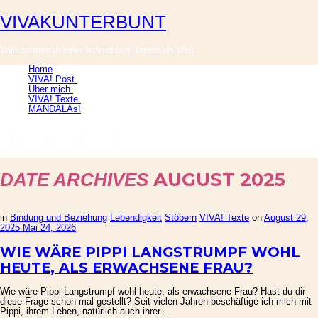
VIVAKUNTERBUNT
VIVAKUNTERBUNT
Willkommen in einer lebendigen, kreativen Welt.
Home
VIVA! Post.
Über mich.
VIVA! Texte.
MANDALAs!
AUGUST 2025
DATE ARCHIVES
in
Bindung und Beziehung
Lebendigkeit
Stöbern
VIVA! Texte
on
August 29,
2025
Mai 24, 2026
WIE WÄRE PIPPI LANGSTRUMPF WOHL
HEUTE, ALS ERWACHSENE FRAU?
Wie wäre Pippi Langstrumpf wohl heute, als erwachsene Frau? Hast du dir
diese Frage schon mal gestellt? Seit vielen Jahren beschäftige ich mich mit
Pippi, ihrem Leben, natürlich auch ihrer…