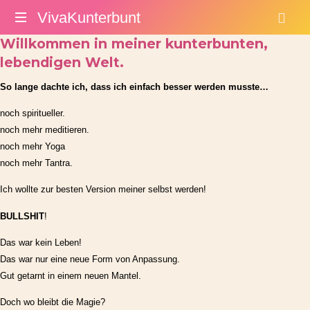
VivaKunterbunt
VivaKunterbunt
Willkommen in meiner kunterbunten,
Willkommen
lebendigen Welt.
in
einer
So lange dachte ich, dass ich einfach besser werden musste…
lebendigen,
kreativen
noch spiritueller.
Welt.
noch mehr meditieren.
noch mehr Yoga
noch mehr Tantra.
Ich wollte zur besten Version meiner selbst werden!
BULLSHIT
!
Das war kein Leben!
Das war nur eine neue Form von Anpassung.
Gut getarnt in einem neuen Mantel.
Doch wo bleibt die Magie?