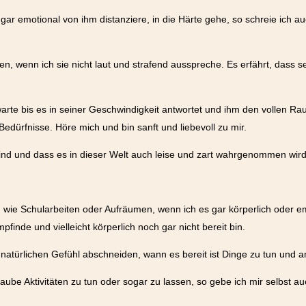
ar emotional von ihm distanziere, in die Härte gehe, so schreie ich auc
n, wenn ich sie nicht laut und strafend ausspreche. Es erfährt, dass 
warte bis es in seiner Geschwindigkeit antwortet und ihm den vollen Ra
edürfnisse. Höre mich und bin sanft und liebevoll zu mir.
sind und dass es in dieser Welt auch leise und zart wahrgenommen wird
, wie Schularbeiten oder Aufräumen, wenn ich es gar körperlich oder em
finde und vielleicht körperlich noch gar nicht bereit bin.
atürlichen Gefühl abschneiden, wann es bereit ist Dinge zu tun und 
aube Aktivitäten zu tun oder sogar zu lassen, so gebe ich mir selbst