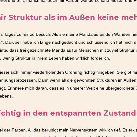
 Zirkel und Stift, manchmal auch mit Farben wunderschöne Muster und F
r Struktur als im Außen keine meh
nes Tages zu mir zu Besuch. Als sie meine Mandalas an den Wänden hinge
frei“. Darüber habe ich lange nachgedacht und schlussendlich hat mich
inte, dass frei gezeichnete Mandalas für Menschen mit zuviel Struktu
u wenig Struktur in ihrem Leben haben wirklich förderlich.
h dieser sich immer wiederholenden Ordnung richtig hingeben. Sie gibt m
in Trennungsprozessen. Dann wenn all die gewohnten Strukturen im Auße
egt. Erinnere mich daran, dass es in unserer Welt eine übergeordnete 
Lebens.
chtig in den entspannten Zustand
 der Farben. All das beruhigt mein Nervensystem wirklich tief. Es erk