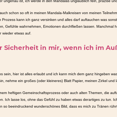
der ungenau ist, ich werde in den Mandalas unglaublich fein, präzise un
 auch schon so oft in meinen Mandala-Malkreisen von meinen Teilnehm
sem Prozess kann ich ganz versinken und alles darf auftauchen was so
en, Gefühle wahrnehmen, Emotionen durchfließen lassen. Manchmal hal
 wieder etwas auf.
 Sicherheit in mir, wenn ich im A
les sein, hier ist alles erlaubt und ich kann mich dem ganz hingeben w
, nehme ein großes (oder kleineres) Blatt Papier, meinen Zirkel und l
einem heftigen Gemeinschaftsprozess oder auch alten Themen, die aufta
en. Ich lasse los, ohne das Gefühl zu haben etwas derartiges zu tun. Ic
 ein so beeindruckend wunderschönes Bild, dass es mich zu Tränen rührt