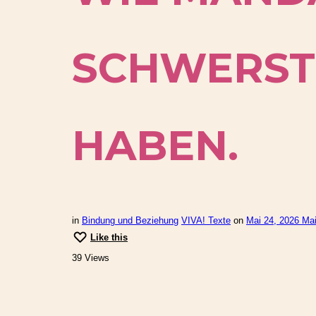
SCHWERST
HABEN.
in
Bindung und Beziehung
VIVA! Texte
on
Mai 24, 2026
Mai
Like this
39 Views