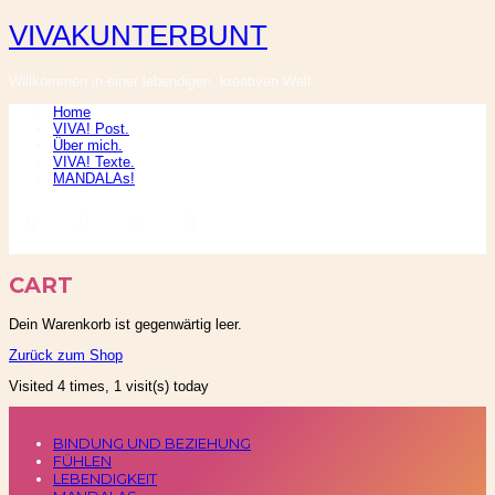
VIVAKUNTERBUNT
VIVAKUNTERBUNT
Willkommen in einer lebendigen, kreativen Welt.
Home
VIVA! Post.
Über mich.
VIVA! Texte.
MANDALAs!
CART
Dein Warenkorb ist gegenwärtig leer.
Zurück zum Shop
Visited 4 times, 1 visit(s) today
Kategorien
BINDUNG UND BEZIEHUNG
FÜHLEN
LEBENDIGKEIT