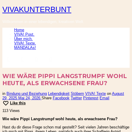
VIVAKUNTERBUNT
VIVAKUNTERBUNT
Willkommen in einer lebendigen, kreativen Welt.
Home
VIVA! Post.
Über mich.
VIVA! Texte.
MANDALAs!
WIE WÄRE PIPPI LANGSTRUMPF WOHL
HEUTE, ALS ERWACHSENE FRAU?
in
Bindung und Beziehung
Lebendigkeit
Stöbern
VIVA! Texte
on
August
29, 2025
Mai 24, 2026
Share
Facebook
Twitter
Pinterest
Email
Like this
113 Views
Wie wäre Pippi Langstrumpf wohl heute, als erwachsene Frau?
Hast du dir diese Frage schon mal gestellt? Seit vielen Jahren beschäftige
ich mich mit Pippi, ihrem Leben, natürlich auch ihrer Schafferin Astrid