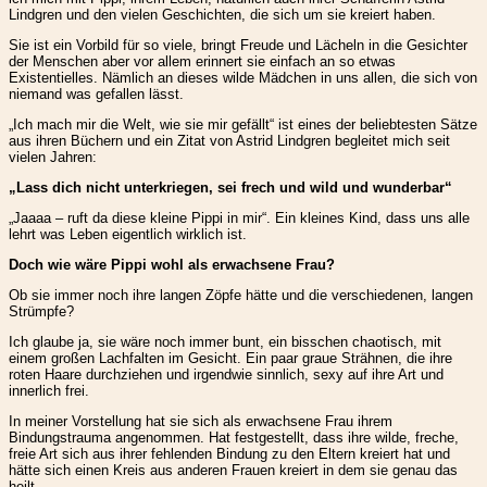
Lindgren und den vielen Geschichten, die sich um sie kreiert haben.
Sie ist ein Vorbild für so viele, bringt Freude und Lächeln in die Gesichter
der Menschen aber vor allem erinnert sie einfach an so etwas
Existentielles. Nämlich an dieses wilde Mädchen in uns allen, die sich von
niemand was gefallen lässt.
„Ich mach mir die Welt, wie sie mir gefällt“ ist eines der beliebtesten Sätze
aus ihren Büchern und ein Zitat von Astrid Lindgren begleitet mich seit
vielen Jahren:
„Lass dich nicht unterkriegen, sei frech und wild und wunderbar“
„Jaaaa – ruft da diese kleine Pippi in mir“. Ein kleines Kind, dass uns alle
lehrt was Leben eigentlich wirklich ist.
Doch wie wäre Pippi wohl als erwachsene Frau?
Ob sie immer noch ihre langen Zöpfe hätte und die verschiedenen, langen
Strümpfe?
Ich glaube ja, sie wäre noch immer bunt, ein bisschen chaotisch, mit
einem großen Lachfalten im Gesicht. Ein paar graue Strähnen, die ihre
roten Haare durchziehen und irgendwie sinnlich, sexy auf ihre Art und
innerlich frei.
In meiner Vorstellung hat sie sich als erwachsene Frau ihrem
Bindungstrauma angenommen. Hat festgestellt, dass ihre wilde, freche,
freie Art sich aus ihrer fehlenden Bindung zu den Eltern kreiert hat und
hätte sich einen Kreis aus anderen Frauen kreiert in dem sie genau das
heilt.