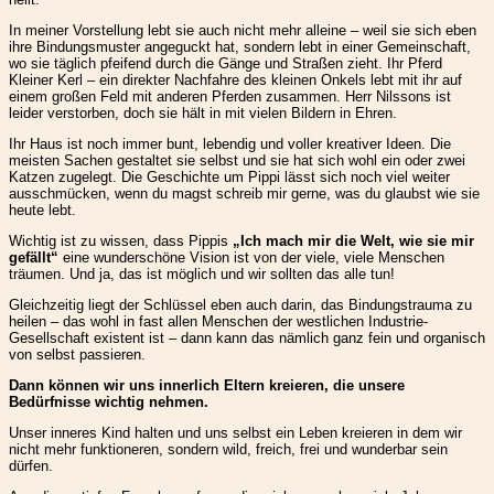
In meiner Vorstellung lebt sie auch nicht mehr alleine – weil sie sich eben
ihre Bindungsmuster angeguckt hat, sondern lebt in einer Gemeinschaft,
wo sie täglich pfeifend durch die Gänge und Straßen zieht. Ihr Pferd
Kleiner Kerl – ein direkter Nachfahre des kleinen Onkels lebt mit ihr auf
einem großen Feld mit anderen Pferden zusammen. Herr Nilssons ist
leider verstorben, doch sie hält in mit vielen Bildern in Ehren.
Ihr Haus ist noch immer bunt, lebendig und voller kreativer Ideen. Die
meisten Sachen gestaltet sie selbst und sie hat sich wohl ein oder zwei
Katzen zugelegt. Die Geschichte um Pippi lässt sich noch viel weiter
ausschmücken, wenn du magst schreib mir gerne, was du glaubst wie sie
heute lebt.
Wichtig ist zu wissen, dass Pippis
„Ich mach mir die Welt, wie sie mir
gefällt“
eine wunderschöne Vision ist von der viele, viele Menschen
träumen. Und ja, das ist möglich und wir sollten das alle tun!
Gleichzeitig liegt der Schlüssel eben auch darin, das Bindungstrauma zu
heilen – das wohl in fast allen Menschen der westlichen Industrie-
Gesellschaft existent ist – dann kann das nämlich ganz fein und organisch
von selbst passieren.
Dann können wir uns innerlich Eltern kreieren, die unsere
Bedürfnisse wichtig nehmen.
Unser inneres Kind halten und uns selbst ein Leben kreieren in dem wir
nicht mehr funktioneren, sondern wild, freich, frei und wunderbar sein
dürfen.