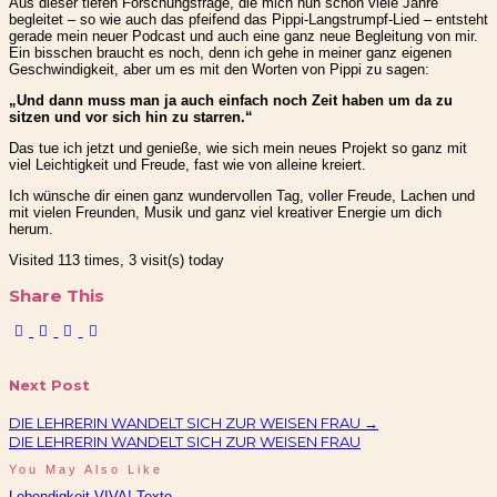
Aus dieser tiefen Forschungsfrage, die mich nun schon viele Jahre
begleitet – so wie auch das pfeifend das Pippi-Langstrumpf-Lied – entsteht
gerade mein neuer Podcast und auch eine ganz neue Begleitung von mir.
Ein bisschen braucht es noch, denn ich gehe in meiner ganz eigenen
Geschwindigkeit, aber um es mit den Worten von Pippi zu sagen:
„Und dann muss man ja auch einfach noch Zeit haben um da zu
sitzen und vor sich hin zu starren.“
Das tue ich jetzt und genieße, wie sich mein neues Projekt so ganz mit
viel Leichtigkeit und Freude, fast wie von alleine kreiert.
Ich wünsche dir einen ganz wundervollen Tag, voller Freude, Lachen und
mit vielen Freunden, Musik und ganz viel kreativer Energie um dich
herum.
Visited 113 times, 3 visit(s) today
Share This
Next Post
DIE LEHRERIN WANDELT SICH ZUR WEISEN FRAU
→
DIE LEHRERIN WANDELT SICH ZUR WEISEN FRAU
You May Also Like
Lebendigkeit
VIVA! Texte