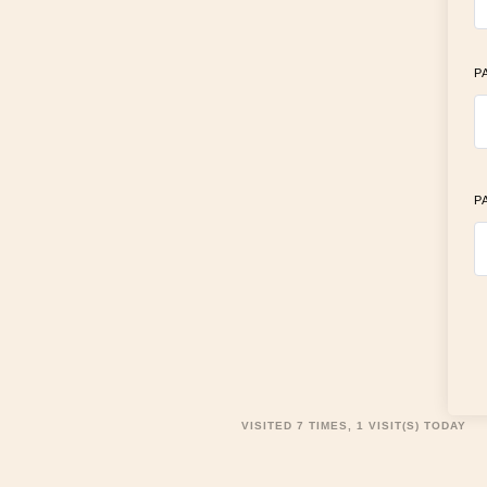
P
P
VISITED 7 TIMES, 1 VISIT(S) TODAY