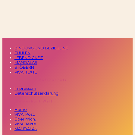
Kategorien
BINDUNG UND BEZIEHUNG
FÜHLEN
LEBENDIGKEIT
MANDALAS
STÖBERN
VIVA! TEXTE
Impressum und Datenschutz
Impressum
Datenschutzerklärung
Viva! Kunterbunt Welt
Home
VIVA! Post.
Über mich.
VIVA! Texte.
MANDALAs!