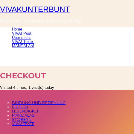
VIVAKUNTERBUNT
VIVAKUNTERBUNT
Willkommen in einer lebendigen, kreativen Welt.
Home
VIVA! Post.
Über mich.
VIVA! Texte.
MANDALAs!
CHECKOUT
Visited 4 times, 1 visit(s) today
Kategorien
BINDUNG UND BEZIEHUNG
FÜHLEN
LEBENDIGKEIT
MANDALAS
STÖBERN
VIVA! TEXTE
Impressum und Datenschutz